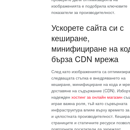
изображенията е подобрила ключовите
показатели за производителност.
Ускорете сайта си с
кеширане,
минифициране на ко
бърза CDN мрежа
След като изображенията са оптимизира
следващата стъпка е внедряването на
кеширане, минифициране на кода и мре
доставяне на съдържание (CDN). Избор
надежден
хостинг за онлайн магазин
съ
играе важна роля, тъй като сървърната
инфраструктура влияе върху времето за
и цялостната производителност. Кешира
страниците и статичните ресурси позвол
повторните посетители да зареждат