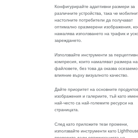
Конфигурирайте адаптивни размери за
различните устройства, така че мобилни
настолните потребители да получават
оптимално оразмерени изображения, ко
намалява използването на трафик и уск
зареждането.
Използвайте инструменти за перцептивн
компресия, които намаляват размера на
файловете, без това да оказва осезаемо
влияние върху визуалното качество.
Дайте приоритет на основните продукто
изображения и галериите, тъй като имен
най-често са най-големите ресурси на
страницата.
След като приложите тези промени,
използвайте инструменти като Lighthouse
проверите дали оптимизацията на