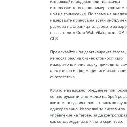
извършвайте редовен одит на всички
използвани тагове, например веднъж м
или на тримесечие. По време на анализ
измервайте приноса на всеки инструмен
размера на страницата, времето за зар
показателите Core Web Vitals, като LCP, 
CLS.
Премахвайте или деактивирайте тагове,
не носят реална бизнес стойност, като
измеримо влияние върху приходите, ва
аналитична информация или изисквания
съответствие.
Когато е възможно, обединете припокр
се инструменти в по-малко на брой реш
които могат да изпълняват няколко фун
едновременно. Използвайте системи за
управление на тагове, за да контролират
как се зареждат различните скриптове.