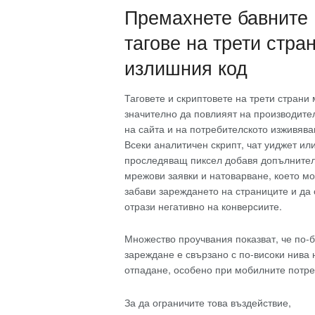
Премахнете бавните
тагове на трети стра
излишния код
Таговете и скриптовете на трети страни 
значително да повлияят на производите
на сайта и на потребителското изживява
Всеки аналитичен скрипт, чат уиджет ил
проследяващ пиксел добавя допълните
мрежови заявки и натоварване, което м
забави зареждането на страниците и да 
отрази негативно на конверсиите.
Множество проучвания показват, че по-
зареждане е свързано с по-високи нива 
отпадане, особено при мобилните потре
За да ограничите това въздействие,