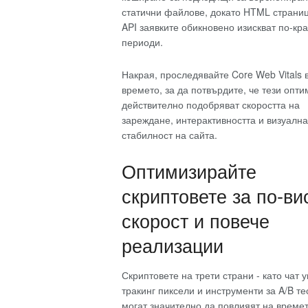
статични файлове, докато HTML страниц
API заявките обикновено изискват по-кра
периоди.
Накрая, проследявайте Core Web Vitals 
времето, за да потвърдите, че тези опт
действително подобряват скоростта на
зареждане, интерактивността и визуална
стабилност на сайта.
Оптимизирайте
скриптовете за по-ви
скорост и повече
реализации
Скриптовете на трети страни - като чат 
тракинг пиксели и инструменти за A/B те
могат значително да повлияят на времет