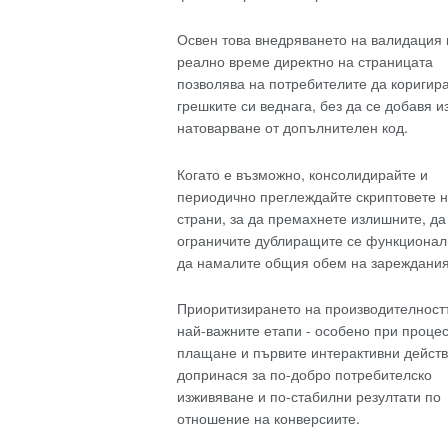
Освен това внедряването на валидация 
реално време директно на страницата
позволява на потребителите да коригир
грешките си веднага, без да се добавя 
натоварване от допълнителен код.
Когато е възможно, консолидирайте и
периодично преглеждайте скриптовете н
страни, за да премахнете излишните, да
ограничите дублиращите се функционал
да намалите общия обем на зареждания
Приоритизирането на производителност
най-важните етапи - особено при проце
плащане и първите интерактивни действ
допринася за по-добро потребителско
изживяване и по-стабилни резултати по
отношение на конверсиите.