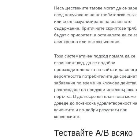
Несъществените тагове могат да се зар
след получаване на потребителско съгл
или след визуализиране на основното
съдържание. Критичните скриптове тряб
бъдат с приоритет, а останалите да се 
асинхронно или със закъснение.
Този систематичен подход помага да се
излишният код, да се подобри
производителността на сайта и да се ог
вероятността потребителите да срещнат
забавяния по време на ключови действи
разглеждане на продукти или завършван
поръчка. В дългосрочен план това може
доведе до по-висока удовлетвореност н
клиентите и по-добри резултати при
конверсиите.
Тествайте A/B всяко