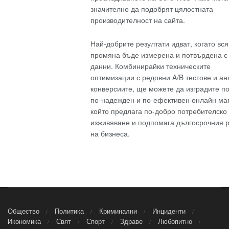
значително да подобрят цялостната
производителност на сайта.
Най-добрите резултати идват, когато вся
промяна бъде измерена и потвърдена с
данни. Комбинирайки техническите
оптимизации с редовни A/B тестове и ан
конверсиите, ще можете да изградите по
по-надежден и по-ефективен онлайн маг
който предлага по-добро потребителско
изживяване и подпомага дългосрочния 
на бизнеса.
Общество
Политика
Криминални
Инциденти
Икономика
Свят
Спорт
Здраве
Любопитно