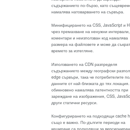
съдържанието по-бързо, като същеврем
намалява натоварването на сървъра.
Минифицирането на CSS, JavaScript и 
чрез премахване на ненужни интервали,
коментари и неизползван код намалява
размера на файловете и може да съкра
времето за изтегляне.
Използването на CDN разпределя
съдържанието между географски разпо
edge сървъри, така че потребителите по
данните от най-близката до тях локация.
обикновено намалява латентността при
зареждане на изображения, CSS, JavaScr
други статични ресурси.
Конфигурирането на подходящи cache h
също е важно. По-дългите периоди на
кеширане са подходящи за версионира