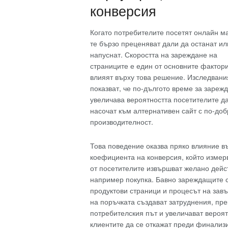
конверсия
Когато потребителите посетят онлайн ма
те бързо преценяват дали да останат ил
напуснат. Скоростта на зареждане на
страниците е един от основните фактори
влияят върху това решение. Изследвани
показват, че по-дългото време за зареж
увеличава вероятността посетителите да
насочат към алтернативен сайт с по-доб
производителност.
Това поведение оказва пряко влияние в
коефициента на конверсия, който измер
от посетителите извършват желано дейс
например покупка. Бавно зареждащите 
продуктови страници и процесът на зав
на поръчката създават затруднения, пре
потребителския път и увеличават вероя
клиентите да се откажат преди финализ