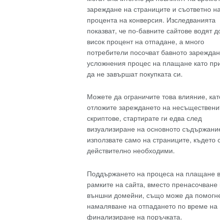
зареждане на страниците и съответно н
процента на конверсия. Изследванията
показват, че по-бавните сайтове водят д
висок процент на отпадане, а много
потребители посочват бавното зареждан
усложнения процес на плащане като пр
да не завършат покупката си.
Можете да ограничите това влияние, кат
отложите зареждането на несъществени
скриптове, стартирате ги едва след
визуализиране на основното съдържание
използвате само на страниците, където 
действително необходими.
Поддържането на процеса на плащане 
рамките на сайта, вместо пренасочване
външни домейни, също може да помогне
намаляване на отпадането по време на
финализиране на поръчката.