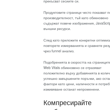
прекъсват сесиите си.
Продуктовите страници често показват п
производителност, тъй като обикновено
съдържат повече изображения, JavaScrip
външни ресурси.
След като приложите конкретни оптимиз
повторете измерванията и сравнете рез
чрез funnel анализ.
Подобренията в скоростта на страницит
Web Vitals обикновено се отразяват
положително върху добавянията в колич
успешно завършените поръчки, ако ост
фактори като цени, наличности и потре
изживяване останат непроменени.
Компресирайте