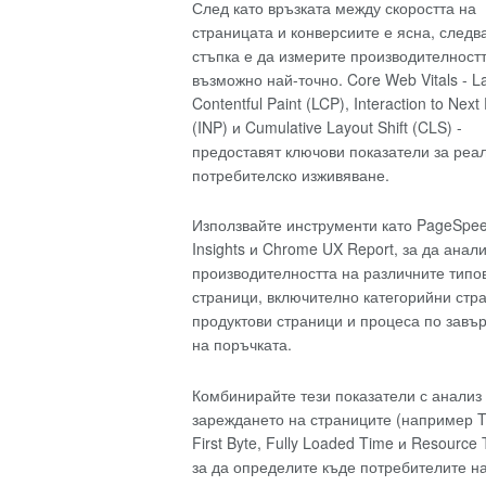
След като връзката между скоростта на
страницата и конверсиите е ясна, след
стъпка е да измерите производителност
възможно най-точно. Core Web Vitals - L
Contentful Paint (LCP), Interaction to Next 
(INP) и Cumulative Layout Shift (CLS) -
предоставят ключови показатели за реа
потребителско изживяване.
Използвайте инструменти като PageSpe
Insights и Chrome UX Report, за да анал
производителността на различните типо
страници, включително категорийни стр
продуктови страници и процеса по завъ
на поръчката.
Комбинирайте тези показатели с анализ
зареждането на страниците (например T
First Byte, Fully Loaded Time и Resource 
за да определите къде потребителите н